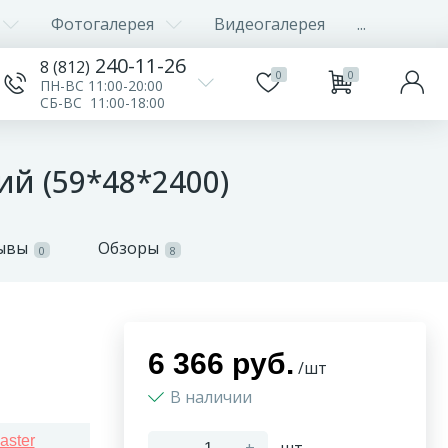
Фотогалерея
Видеогалерея
...
240-11-26
8 (812)
0
0
ПН-ВС 11:00-20:00
СБ-ВС 11:00-18:00
й (59*48*2400)
ывы
Обзоры
0
8
6 366 руб.
/шт
В наличии
aster