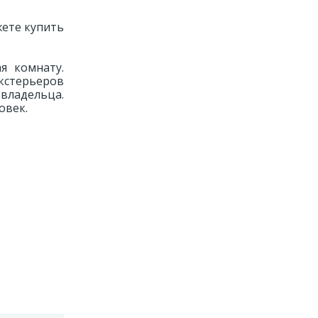
жете купить
я комнату.
кстерьеров
владельца.
овек.