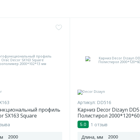
X163
Артикул:
DD516
нкциональный профиль
Карниз Decor Dizayn DD5
or SX163 Square
Полистирол 2000*120*60
имер 2000*102*13 мм
тзыва
1 отзыв
5.0
мм
Длина, мм
2000
2000