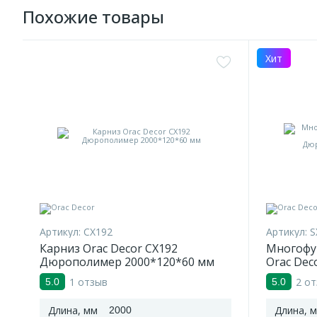
Похожие товары
Хит
Артикул:
CX192
Артикул:
S
Карниз Orac Decor CX192
Многофу
Дюрополимер 2000*120*60 мм
Orac Dec
Дюропол
1 отзыв
2 о
5.0
5.0
Длина, мм
Длина, 
2000