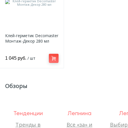
Клей-герметик Decomaster
Монтаж-Декор 280 мл
/ шт
1 045 руб.
Обзоры
Тенденции
Лепнина
Ле
Тренды в
Все «за» и
Выбир