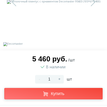
9
Доставка
Орнамент
2
Контакты
Пилястр
Блог
Полуколонна
5
Фотогалерея
Русты
5 460 руб.
/шт
В наличии
1
Видеогалерея
Сандрик
-
+
шт
117
Документы
Составные части
Купить
Сотрудничество