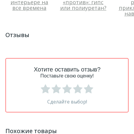
интерьере на
«против»: гипс
р
все времена
или полиуретан?
прик
нав
Отзывы
Хотите оставить отзыв?
Поставьте свою оценку!
Сделайте выбор!
Похожие товары