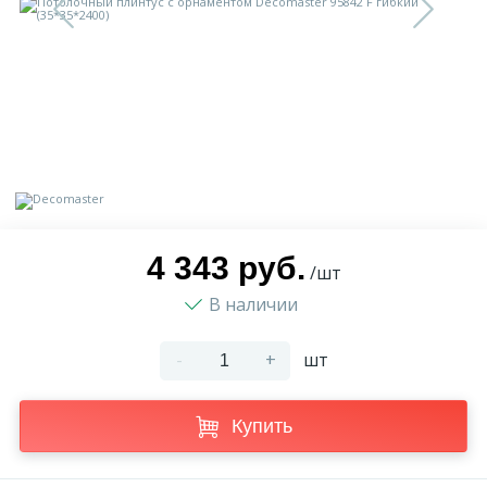
9
Доставка
Орнамент
2
Контакты
Пилястр
Блог
Полуколонна
5
Фотогалерея
Русты
4 343 руб.
/шт
В наличии
1
Видеогалерея
Сандрик
-
+
шт
117
Документы
Составные части
Купить
Сотрудничество