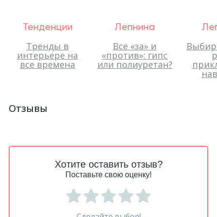
Тенденции
Лепнина
Ле
Тренды в
Все «за» и
Выбир
интерьере на
«против»: гипс
р
все времена
или полиуретан?
прик
нав
Отзывы
Хотите оставить отзыв?
Поставьте свою оценку!
Сделайте выбор!