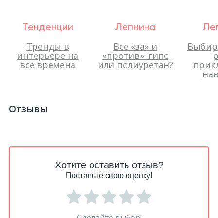
Тенденции
Лепнина
Ле
Тренды в
Все «за» и
Выбир
интерьере на
«против»: гипс
р
все времена
или полиуретан?
прик
нав
Отзывы
Хотите оставить отзыв?
Поставьте свою оценку!
Сделайте выбор!