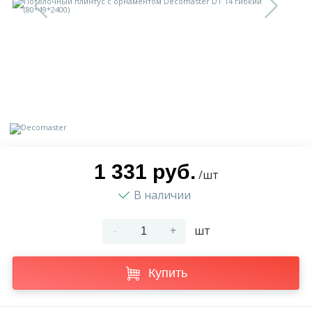
9
Доставка
Орнамент
2
Контакты
Пилястр
Блог
Полуколонна
5
Фотогалерея
Русты
1 331 руб.
/шт
В наличии
1
Видеогалерея
Сандрик
-
+
шт
117
Документы
Составные части
Купить
Сотрудничество