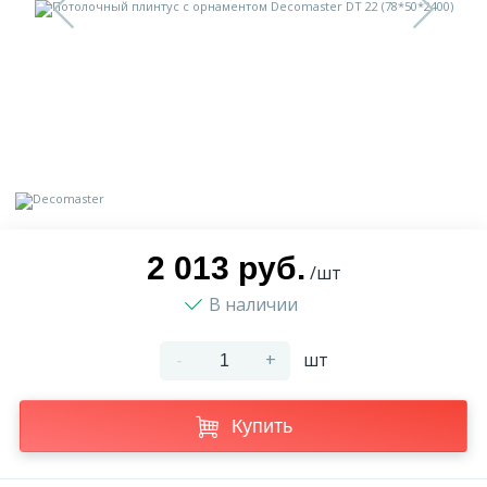
9
Доставка
Орнамент
2
Контакты
Пилястр
Блог
Полуколонна
5
Фотогалерея
Русты
2 013 руб.
/шт
В наличии
1
Видеогалерея
Сандрик
-
+
шт
117
Документы
Составные части
Купить
Сотрудничество