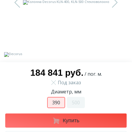
9
Доставка
Орнамент
2
Контакты
Пилястр
Блог
Полуколонна
5
Фотогалерея
Русты
184 841 руб.
/ пог. м.
Под заказ
1
Видеогалерея
Сандрик
Диаметр, мм
117
390
500
Документы
Составные части
Купить
Сотрудничество