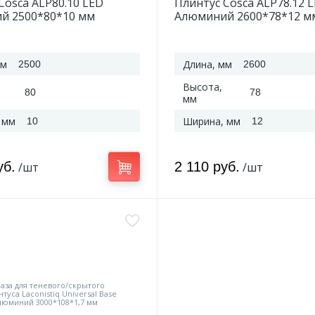
Cosca ALP80.10 LED
Плинтус Cosca ALP78.12 
й 2500*80*10 мм
Алюминий 2600*78*12 м
мм
Длина, мм
2500
2600
Высота,
80
78
мм
 мм
Ширина, мм
10
12
уб.
2 110 руб.
/шт
/шт