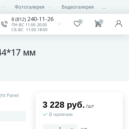
Фотогалерея
Видеогалерея
...
240-11-26
8 (812)
0
0
ПН-ВС 11:00-20:00
СБ-ВС 11:00-18:00
44*17 мм
ght Panel
3 228 руб.
/шт
В наличии