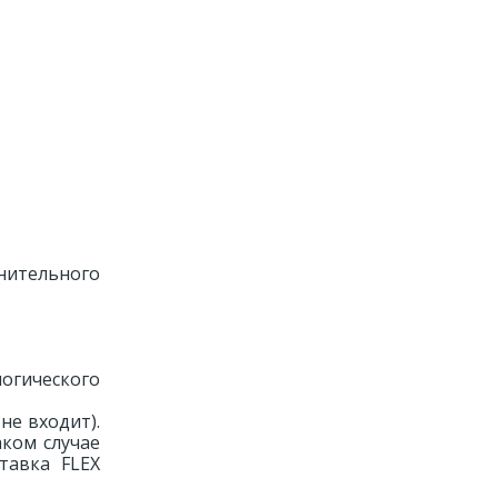
лнительного
логического
не входит).
аком случае
тавка FLEX