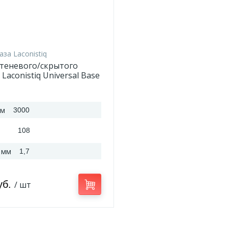
аза Laconistiq
 теневого/скрытого
Laconistiq Universal Base
й 3000*108*1,7 мм
мм
3000
108
 мм
1,7
уб.
/ шт