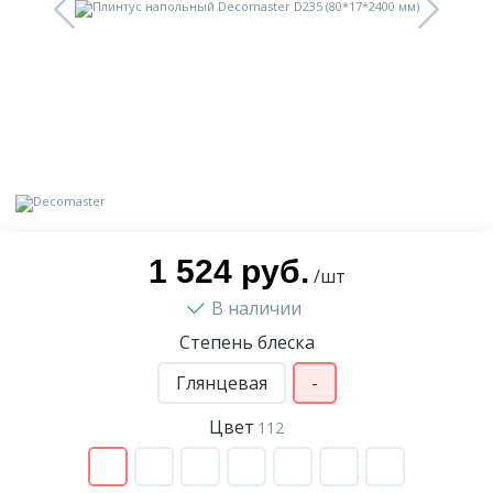
9
Доставка
Орнамент
2
Контакты
Пилястр
Блог
Полуколонна
5
Фотогалерея
Русты
1 524 руб.
/шт
В наличии
1
Видеогалерея
Сандрик
Степень блеска
117
Глянцевая
-
Документы
Составные части
Цвет
112
Сотрудничество