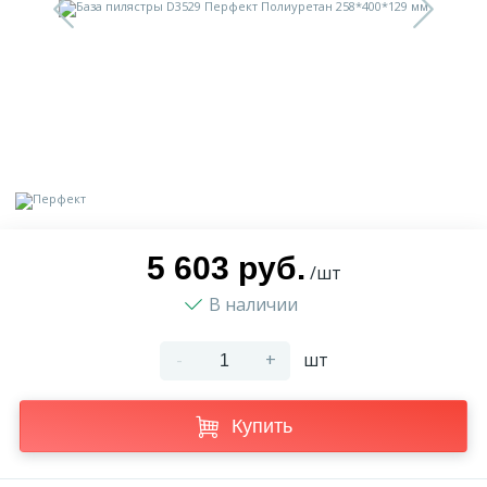
9
Доставка
Орнамент
2
Контакты
Пилястр
Блог
Полуколонна
5
Фотогалерея
Русты
5 603 руб.
/шт
В наличии
1
Видеогалерея
Сандрик
-
+
шт
117
Документы
Составные части
Купить
Сотрудничество