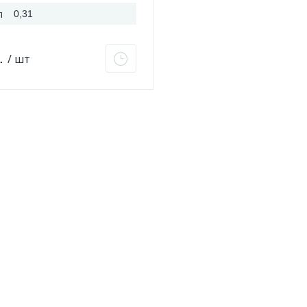
л
0,31
б.
/ шт