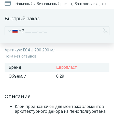
Наличный и безналичный расчет, банковские карты
270
Декоративные панно
Быстрый заказ
18
Кессоны и купола
+7
28
Колонны
Артикул:
E04.U.290 290 мл
Пока нет отзывов
38
Консоли
Бренд
Европласт
23
Кронштейны
Объем, л
0,29
10
Ниши
Описание
12
Клей предназначен для монтажа элементов
Обрамления зеркал
архитектурного декора из пенополиуретана