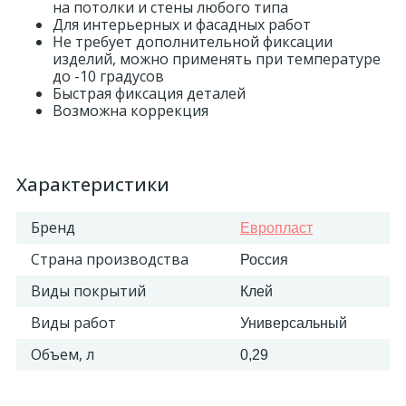
на потолки и стены любого типа
Для интерьерных и фасадных работ
324
Орнаменты
Не требует дополнительной фиксации
изделий, можно применять при температуре
до -10 градусов
Быстрая фиксация деталей
Орнаменты цветные
Возможна коррекция
43
Пилястры
Характеристики
18
Постаменты
Бренд
Европласт
Страна производства
Россия
263
Розетки
Виды покрытий
Клей
Виды работ
Универсальный
Розетки цветные
Объем, л
0,29
3
Сандрики