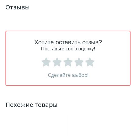
Отзывы
18
Светильники и полки
479
Составные элементы
Хотите оставить отзыв?
Поставьте свою оценку!
300
Угловые элементы
39
Уголки
Сделайте выбор!
260
Карнизы цветные
Похожие товары
534
Молдинги цветные
374
Плинтусы цветные