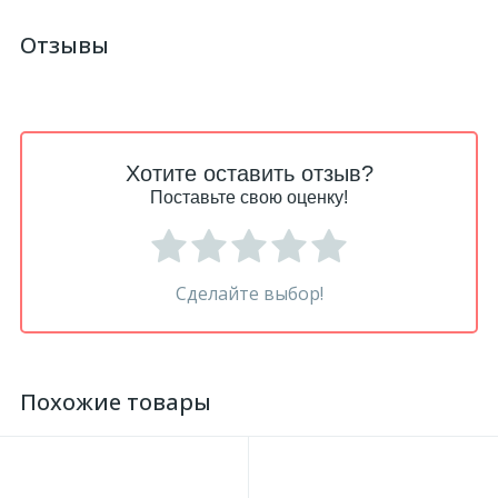
Отзывы
18
Светильники и полки
479
Составные элементы
Хотите оставить отзыв?
300
Угловые элементы
Поставьте свою оценку!
39
Уголки
Сделайте выбор!
260
Карнизы цветные
Похожие товары
534
Молдинги цветные
374
Плинтусы цветные