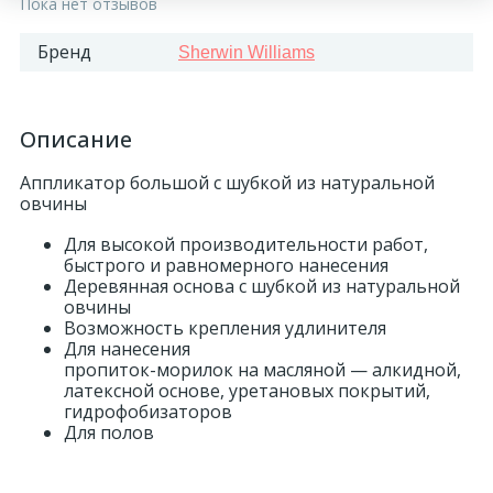
Пока нет отзывов
270
Декоративные панно
Бренд
Sherwin Williams
18
Кессоны и купола
Описание
28
Колонны
Аппликатор большой с шубкой из натуральной
овчины
Для высокой производительности работ,
38
Консоли
быстрого и равномерного нанесения
Деревянная основа с шубкой из натуральной
овчины
23
Кронштейны
Возможность крепления удлинителя
Для нанесения
пропиток-морилок
на масляной — алкидной,
10
латексной основе, уретановых покрытий,
Ниши
гидрофобизаторов
Для полов
12
Обрамления зеркал