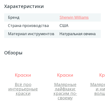
Характеристики
324
Орнаменты
Бренд
Sherwin Williams
Орнаменты цветные
Страна производства
США
Материал инструментов
Натуральная овчина
43
Пилястры
Обзоры
18
Постаменты
263
Розетки
Краски
Краски
Кр
Всё про
Малярные
Малярн
Розетки цветные
интерьерные
лайфхаки:
и ни
краски
красим по-
волш
своему
3
Сандрики