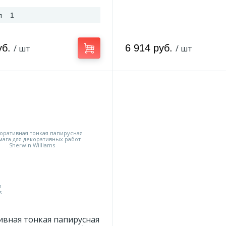
л
1
уб.
6 914 руб.
/ шт
/ шт
вная тонкая папирусная