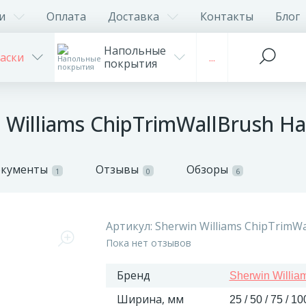
и
Оплата
Доставка
Контакты
Блог
Напольные
аски
...
покрытия
 Williams ChipTrimWallBrush 
окументы
Отзывы
Обзоры
1
0
6
Артикул:
Sherwin Williams ChipTrimWa
Пока нет отзывов
Бренд
Sherwin Willia
Ширина, мм
25 / 50 / 75 / 10