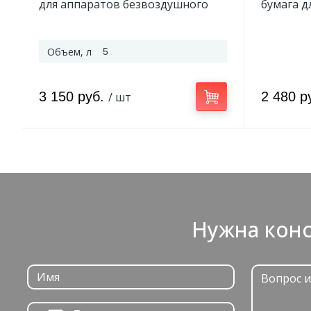
для аппаратов безвоздушного
бумага д
нанесения 5 л
Sherwin W
Объем, л
5
3 150 руб.
2 480 р
/ шт
Нужна конс