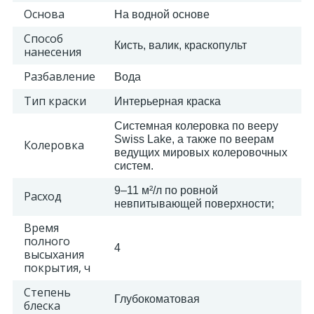
Основа
На водной основе
2
Способ
Пилястры цветные
Кисть, валик, краскопульт
нанесения
Разбавление
Вода
177
Уголки цветные
Тип краски
Интерьерная краска
Системная колеровка по вееру
Swiss Lake, а также по веерам
Колеровка
ведущих мировых колеровочных
систем.
9–11 м²/л по ровной
Расход
невпитывающей поверхности;
Время
полного
4
высыхания
покрытия, ч
Степень
Глубокоматовая
блеска