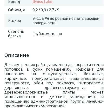
Бренд
Swiss Lake
324
Объем, л
Орнаменты
0,2 / 0,9 / 2,7 / 9
9–11 м²/л по ровной невпитывающей
Расход
поверхности;
Орнаменты цветные
Степень
Глубокоматовая
блеска
43
Пилястры
Описание
18
Постаменты
Для внутренних работ, а именно для окраски стен и
потолков в сухих помещениях. Подходит для
263
Розетки
нанесения на оштукатуренные, бетонные,
кирпичные, полиуретановые, зашпатлеванные
поверхности, обои под покраску, гипсокартон,
деревянные, древесностружечные и
Розетки цветные
древесноволокнистые плиты. Может
использоваться в детских учреждениях и
помещениях административной группы лечебно-
3
Сандрики
профилактических учреждений.