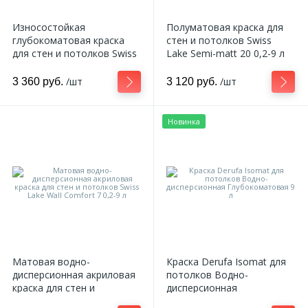
Износостойкая
Полуматовая краска для
глубокоматовая краска
стен и потолков Swiss
для стен и потолков Swiss
Lake Semi-matt 20 0,2-9 л
Lake Intense Resistance
Plus 0,2-9 л
/шт
/шт
3 360 руб.
3 120 руб.
Новинка
Матовая водно-
Краска Derufa Isomat для
дисперсионная акриловая
потолков Водно-
краска для стен и
дисперсионная
потолков Swiss Lake Wall
Глубокоматовая 9 л