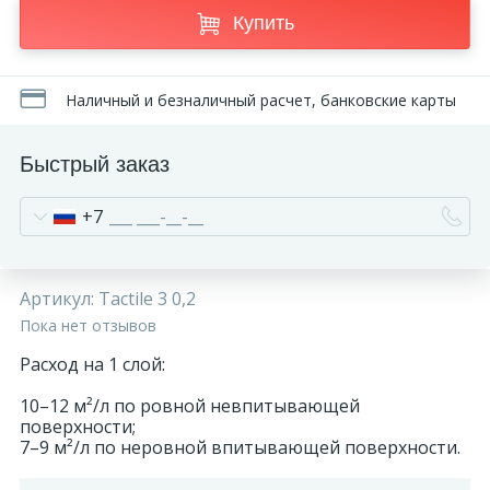
Купить
270
Декоративные панно
18
Наличный и безналичный расчет, банковские карты
Кессоны и купола
Быстрый заказ
28
Колонны
+7
38
Консоли
Артикул:
Tactile 3 0,2
23
Кронштейны
Пока нет отзывов
Расход на 1 слой:
10
Ниши
10–12 м²/л по ровной невпитывающей
поверхности;
7–9 м²/л по неровной впитывающей поверхности.
12
Обрамления зеркал