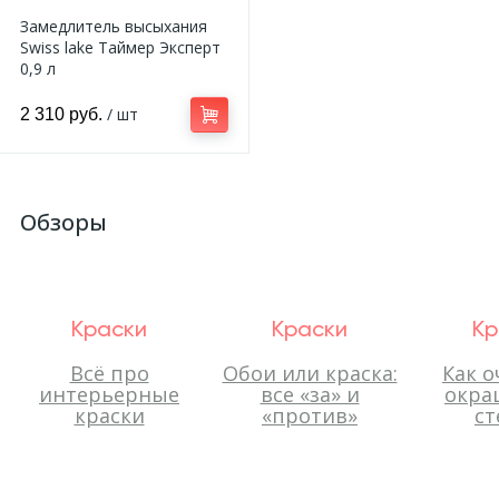
Замедлитель высыхания
Swiss lake Таймер Эксперт
0,9 л
/ шт
2 310 руб.
Обзоры
Краски
Краски
Кр
Всё про
Обои или краска:
Как о
интерьерные
все «за» и
окра
краски
«против»
ст