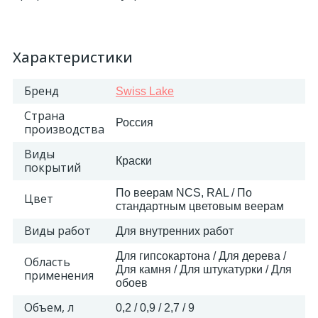
18
Светильники и полки
Характеристики
479
Составные элементы
Бренд
Swiss Lake
Страна
300
Россия
Угловые элементы
производства
Виды
Краски
покрытий
39
Уголки
По веерам NCS, RAL / По
Цвет
стандартным цветовым веерам
260
Карнизы цветные
Виды работ
Для внутренних работ
Для гипсокартона / Для дерева /
534
Область
Молдинги цветные
Для камня / Для штукатурки / Для
применения
обоев
374
Объем, л
0,2 / 0,9 / 2,7 / 9
Плинтусы цветные