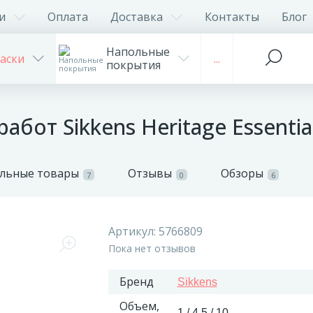
и
Оплата
Доставка
Контакты
Блог
Напольные
аски
...
покрытия
абот Sikkens Heritage Essenti
льные товары
Отзывы
Обзоры
7
0
6
Артикул:
5766809
Пока нет отзывов
Бренд
Sikkens
Объем,
1 / 4,5 / 10