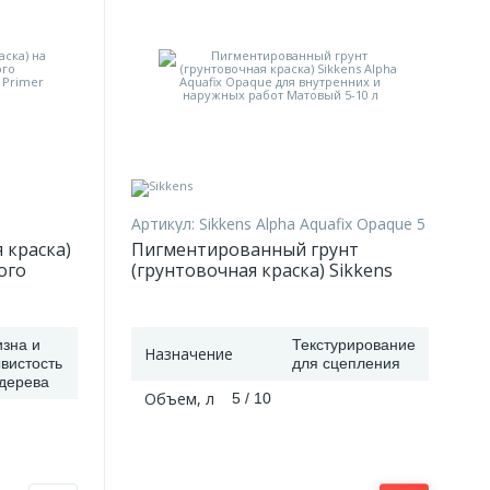
Артикул:
Sikkens Alpha Aquafix Opaque 5
 краска)
Пигментированный грунт
ого
(грунтовочная краска) Sikkens
ol BL
Alpha Aquafix Opaque для
 л
внутренних и наружных работ
Матовый 5-10 л
зна и
Текстурирование
Назначение
вистость
для сцепления
дерева
Объем, л
5 / 10