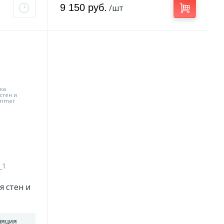
9 150 руб.
/шт
_1
я стен и
yl Primer
ляция