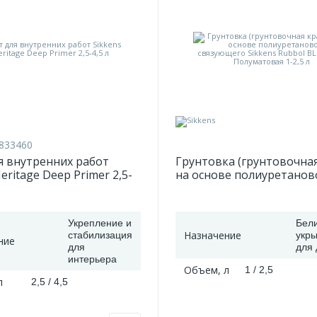
833460
я внутренних работ
Грунтовка (грунтовочная
eritage Deep Primer 2,5-
на основе полиуретанов
связующего Sikkens Rubb
Primer Полуматовая 1-2,5
Укрепление и
Бели
Назначение
стабилизация
укры
ние
для
для 
интерьера
Объем, л
1 / 2,5
л
2,5 / 4,5