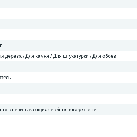
т
ля дерева / Для камня / Для штукатурки / Для обоев
итель
мости от впитывающих свойств поверхности