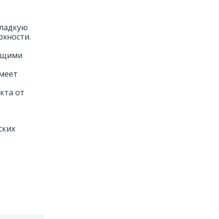
гладкую
рхности.
оющими
имеет
кта от
ских