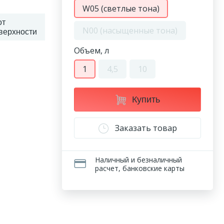
W05 (светлые тона)
от
N00 (насыщенные тона)
верхности
Объем, л
1
4,5
10
Купить
Заказать товар
Наличный и безналичный
расчет, банковские карты