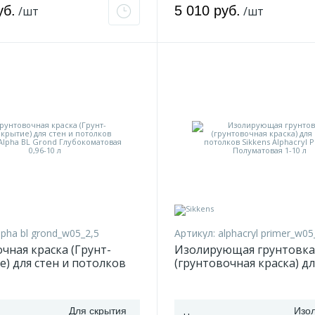
уб.
5 010 руб.
/шт
/шт
lpha bl grond_w05_2,5
Артикул:
alphacryl primer_w05
чная краска (Грунт-
Изолирующая грунтовка
) для стен и потолков
(грунтовочная краска) дл
Alpha BL Grond
потолков Sikkens Alphacr
атовая 0,96-10 л
Полуматовая 1-10 л
Для скрытия
Изо