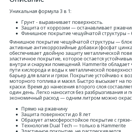
Уникальная формула 3 в 1:
Грунт - выравнивает поверхность.
Защита от коррозии — останавливает ржавчи
Финишное покрытие чешуйчатой структуры – бл
Финишное покрытие чешуйчатой структуры — блокир
активные антикоррозийные добавки (фосфат цинка).
обеспечивает двойную защиту металлической повер
эластичное покрытие, которое остается устойчивы
внутри и снаружи помещений. Hammerite обладает
пути кислорода и воды к металлической поверхнос
барьер для влаги и грязи. Покрытие устойчиво к 
моторного топлива и масел. Быстро высыхает на п
краски. Время до нанесения второго слоя составляе
один день. Легко наносится без разбрызгивания и 
экономичный расход — одним литром можно окраси
Прямо на ржавчину
Защита поверхности до 8 лет
Образует атмосферостойкое покрытие с гряз
Технология Dual Tech — только в Hammerite
Эластичное покрытие, не растрескивается