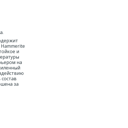
а.
Содержит
, Hammerite
тойкое и
пературы
рьером на
усиленный
оздействию
 состав
ршена за