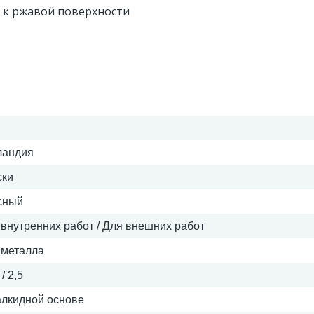
 к ржавой поверхности
ландия
ски
сный
 внутренних работ / Для внешних работ
 металла
 / 2,5
алкидной основе