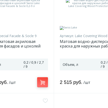
pecial Faсade & Socle 9
Артикул:
Lake Covering Wood Pro
матовая акриловая
Матовая водно-дисперс
ля фасадов и цоколей
краска для наружных раб
e Special Faсade & Socle
Lake Covering Wood Protec
9 л
0,2 / 0,9 / 2,7
0,2 /
л
Объем, л
/ 9
/ 9
руб.
2 515 руб.
/шт
/шт