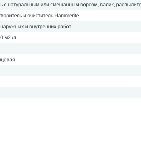
ть с натуральным или смешанным ворсом, валик, распылит
творитель и очиститель Hammerite
 наружных и внутренних работ
0 м2 /л
нцевая