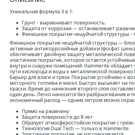
Уникальная формула 3 в 1:
Грунт - выравнивает поверхность.
Защита от коррозии — останавливает ржавчи
Финишное покрытие чешуйчатой структуры – бл
Финишное покрытие чешуйчатой структуры — блокир
активные антикоррозийные добавки (фосфат цинка).
обеспечивает двойную защиту металлической повер
эластичное покрытие, которое остается устойчивы
внутри и снаружи помещений. Hammerite обладает
пути кислорода и воды к металлической поверхнос
барьер для влаги и грязи. Покрытие устойчиво к 
моторного топлива и масел. Быстро высыхает на п
краски. Время до нанесения второго слоя составляе
один день. Легко наносится без разбрызгивания и 
экономичный расход — одним литром можно окраси
Прямо на ржавчину
Защита поверхности до 8 лет
Образует атмосферостойкое покрытие с гряз
Технология Dual Tech — только в Hammerite
Эластичное покрытие, не растрескивается