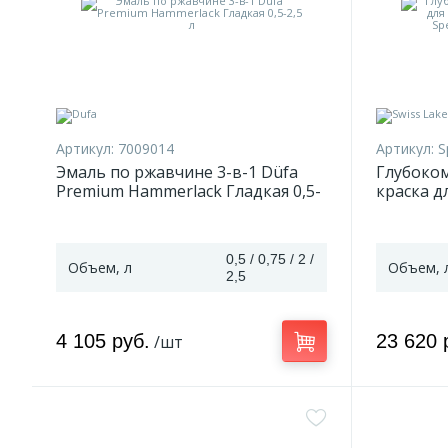
Артикул:
7009014
Артикул:
S
Эмаль по ржавчине 3-в-1 Düfa
Глубоко
Premium Hammerlack Гладкая 0,5-
краска д
2,5 л
Swiss Lak
0,2-9 л
0,5 / 0,75 / 2 /
Объем, л
Объем, 
2,5
4 105 руб.
23 620 
/шт