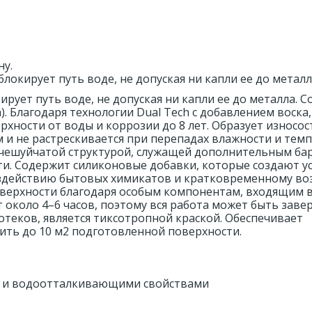
ну.
окирует путь воде, не допуская ни капли ее до металл
ует путь воде, не допуская ни капли ее до металла. 
 Благодаря технологии Dual Tech c добавлением воска
хности от воды и коррозии до 8 лет. Образует износос
м и не растрескивается при перепадах влажности и тем
 чешуйчатой структурой, служащей дополнительным ба
ти. Содержит силиконовые добавки, которые создают 
воздействию бытовых химикатов и кратковременному в
оверхности благодаря особым компонентам, входящим в
т около 4–6 часов, поэтому вся работа может быть заве
потеков, является тиксотропной краской. Обеспечивает
ть до 10 м2 подготовленной поверхности.
е- и водоотталкивающими свойствами