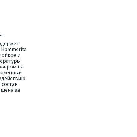
а.
Содержит
, Hammerite
тойкое и
пературы
рьером на
усиленный
оздействию
 состав
ршена за