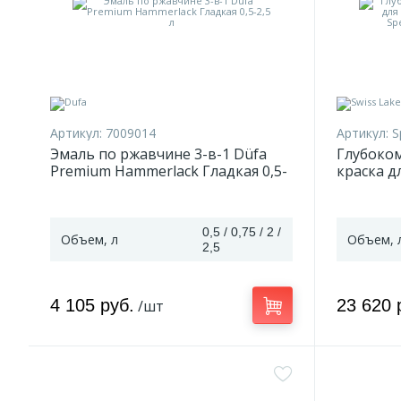
Артикул:
7009014
Артикул:
S
Эмаль по ржавчине 3-в-1 Düfa
Глубоко
Premium Hammerlack Гладкая 0,5-
краска д
2,5 л
Swiss Lak
0,2-9 л
0,5 / 0,75 / 2 /
Объем, л
Объем, 
2,5
4 105 руб.
23 620 
/шт