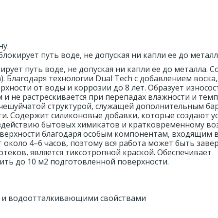
ну.
окирует путь воде, не допуская ни капли ее до металл
ует путь воде, не допуская ни капли ее до металла. 
 Благодаря технологии Dual Tech c добавлением воска
хности от воды и коррозии до 8 лет. Образует износос
м и не растрескивается при перепадах влажности и тем
 чешуйчатой структурой, служащей дополнительным ба
ти. Содержит силиконовые добавки, которые создают 
воздействию бытовых химикатов и кратковременному в
оверхности благодаря особым компонентам, входящим в
т около 4–6 часов, поэтому вся работа может быть заве
потеков, является тиксотропной краской. Обеспечивает
ть до 10 м2 подготовленной поверхности.
е- и водоотталкивающими свойствами