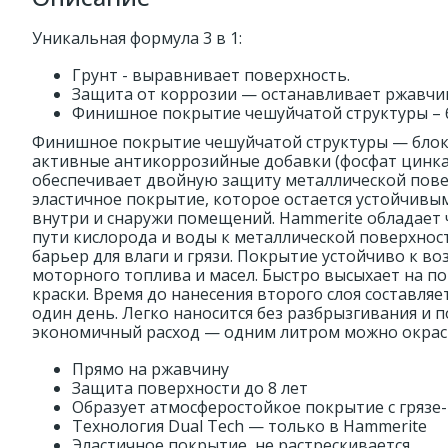
Уникальная формула 3 в 1:
Грунт - выравнивает поверхность.
Защита от коррозии — останавливает ржавчи
Финишное покрытие чешуйчатой структуры – бл
Финишное покрытие чешуйчатой структуры — блокир
активные антикоррозийные добавки (фосфат цинка).
обеспечивает двойную защиту металлической повер
эластичное покрытие, которое остается устойчивы
внутри и снаружи помещений. Hammerite обладает
пути кислорода и воды к металлической поверхнос
барьер для влаги и грязи. Покрытие устойчиво к 
моторного топлива и масел. Быстро высыхает на п
краски. Время до нанесения второго слоя составляе
один день. Легко наносится без разбрызгивания и 
экономичный расход — одним литром можно окраси
Прямо на ржавчину
Защита поверхности до 8 лет
Образует атмосферостойкое покрытие с гряз
Технология Dual Tech — только в Hammerite
Эластичное покрытие, не растрескивается