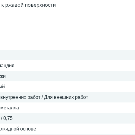
 к ржавой поверхности
ландия
ски
ий
 внутренних работ / Для внешних работ
 металла
 / 0,75
алкидной основе