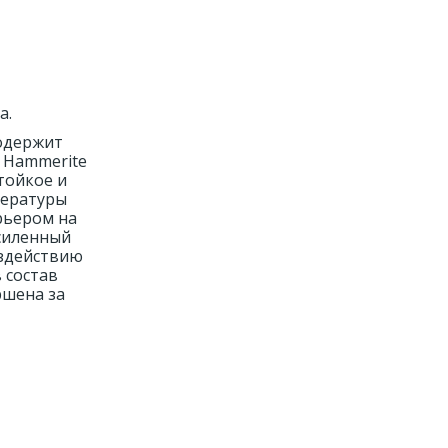
а.
Содержит
, Hammerite
тойкое и
пературы
рьером на
усиленный
оздействию
 состав
ршена за