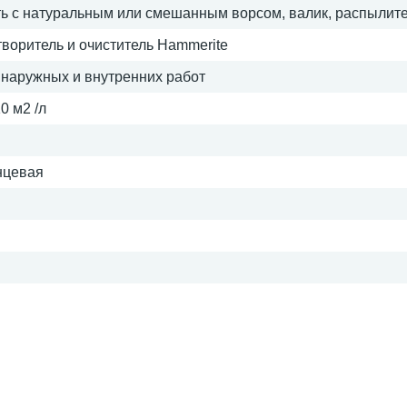
ть с натуральным или смешанным ворсом, валик, распылит
творитель и очиститель Hammerite
 наружных и внутренних работ
0 м2 /л
нцевая