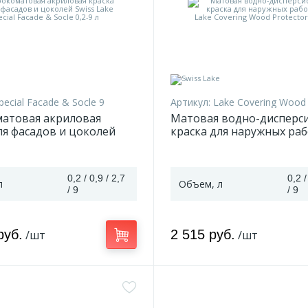
pecial Faсade & Socle 9
Артикул:
Lake Covering Wood Pro
матовая акриловая
Матовая водно-дисперс
ля фасадов и цоколей
краска для наружных раб
e Special Faсade & Socle
Lake Covering Wood Protec
9 л
0,2 / 0,9 / 2,7
0,2 /
л
Объем, л
/ 9
/ 9
руб.
2 515 руб.
/шт
/шт