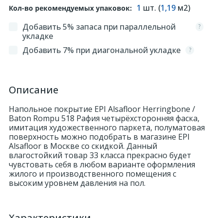
1
шт. (
1,19
м2)
Кол-во рекомендуемых упаковок:
324
Орнаменты
Добавить 5% запаса при параллельной
?
укладке
Добавить 7% при диагональной укладке
?
Орнаменты цветные
43
Пилястры
Описание
Напольное покрытие EPI Alsafloor Herringbone /
18
Постаменты
Baton Rompu 518 Рафия четырёхсторонняя фаска,
имитация художественного паркета, полуматовая
поверхность можно подобрать в магазине EPI
263
Alsafloor в Москве со скидкой. Данный
Розетки
влагостойкий товар 33 класса прекрасно будет
чувстовать себя в любом варианте оформления
жилого и производственного помещения с
Розетки цветные
высоким уровнем давления на пол.
3
Сандрики
Характеристики