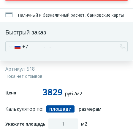
270
Декоративные панно
Наличный и безналичный расчет, банковские карты
18
Кессоны и купола
Быстрый заказ
+7
28
Колонны
38
Консоли
Артикул:
518
Пока нет отзывов
23
Кронштейны
3829
Цена
руб./м2
10
Ниши
Калькулятор по:
площади
размерам
м2
12
Укажите площадь
Обрамления зеркал