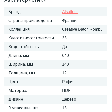
18
Бренд
Светильники и полки
Alsafloor
Страна производства
Франция
479
Составные элементы
Коллекция
Creative Baton Rompu
Класс износостойкости
33
300
Угловые элементы
Водостойкость
Да
Длина, мм
640
39
Уголки
Ширина, мм
143
Толщина, мм
12
260
Карнизы цветные
Цвет
Рафия
Материал
HDF
534
Молдинги цветные
Дизайн
Дерево
374
В упаковке, шт
13
Плинтусы цветные