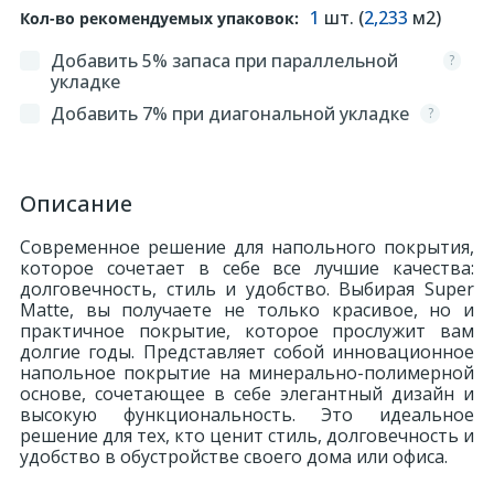
1
шт. (
2,233
м2)
Кол-во рекомендуемых упаковок:
324
Орнаменты
Добавить 5% запаса при параллельной
?
укладке
Добавить 7% при диагональной укладке
?
Орнаменты цветные
43
Пилястры
Описание
Современное решение для напольного покрытия,
18
Постаменты
которое сочетает в себе все лучшие качества:
долговечность, стиль и удобство. Выбирая Super
Matte, вы получаете не только красивое, но и
263
практичное покрытие, которое прослужит вам
Розетки
долгие годы. Представляет собой инновационное
напольное покрытие на минерально-полимерной
основе, сочетающее в себе элегантный дизайн и
Розетки цветные
высокую функциональность. Это идеальное
решение для тех, кто ценит стиль, долговечность и
удобство в обустройстве своего дома или офиса.
3
Сандрики