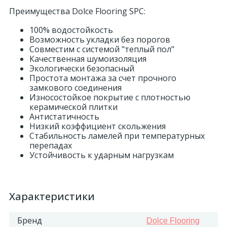
Преимущества Dolce Flooring SPC:
18
Светильники и полки
100% водостойкость
Возможность укладки без порогов
Совместим с системой "теплый пол"
479
Составные элементы
Качественная шумоизоляция
Экологически безопасный
Простота монтажа за счет прочного
300
замкового соединения
Угловые элементы
Износостойкое покрытие с плотностью
керамической плитки
Антистатичность
39
Уголки
Низкий коэффициент скольжения
Стабильность ламелей при температурных
перепадах
260
Устойчивость к ударным нагрузкам
Карнизы цветные
534
Молдинги цветные
Характеристики
374
Бренд
Dolce Flooring
Плинтусы цветные