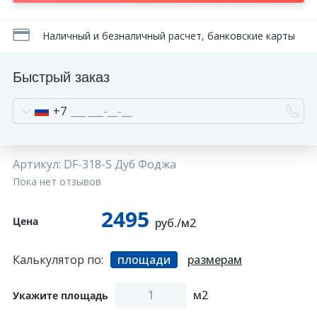
270
Декоративные панно
Наличный и безналичный расчет, банковские карты
18
Кессоны и купола
Быстрый заказ
+7
28
Колонны
38
Консоли
Артикул:
DF-318-S Дуб Фоджа
Пока нет отзывов
23
Кронштейны
2495
Цена
руб./м2
10
Ниши
Калькулятор по:
площади
размерам
м2
12
Укажите площадь
Обрамления зеркал