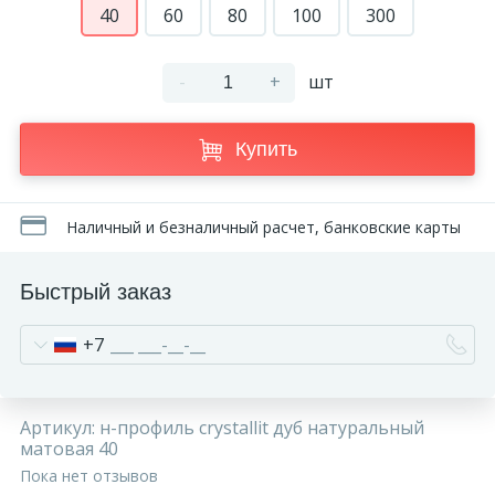
40
60
80
100
300
270
Декоративные панно
-
+
шт
18
Кессоны и купола
Купить
28
Колонны
Наличный и безналичный расчет, банковские карты
38
Консоли
Быстрый заказ
23
Кронштейны
+7
10
Ниши
Артикул:
н-профиль crystallit дуб натуральный
матовая 40
12
Обрамления зеркал
Пока нет отзывов