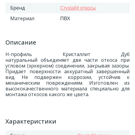
Бренд
Crystallit откосы
324
Орнаменты
Материал
ПВХ
Орнаменты цветные
Описание
43
Пилястры
Н-профиль Кристаллит Дуб
натуральный объединяет две части откоса при
угловом (эркерном) соединении, закрывая зазоры.
18
Придает поверхности аккуратный завершенный
Постаменты
вид. Не подвержен коррозии, устойчив к
механическим повреждениям. Изготовлен из
высококачественного материала специально для
263
Розетки
монтажа откосов какого же цвета.
Розетки цветные
Характеристики
3
Сандрики