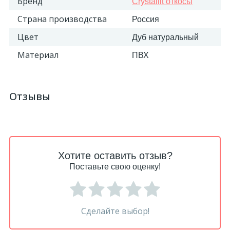
Бренд
Crystallit откосы
Страна производства
Россия
18
Светильники и полки
Цвет
Дуб натуральный
479
Материал
ПВХ
Составные элементы
300
Угловые элементы
Отзывы
39
Уголки
260
Хотите оставить отзыв?
Карнизы цветные
Поставьте свою оценку!
534
Молдинги цветные
Сделайте выбор!
374
Плинтусы цветные