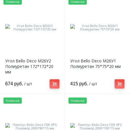
Новинка
Новинка
18
Светильники и полки
479
Составные элементы
300
Угловые элементы
Угол Bello Deco М26У2
Угол Bello Deco М26У1
Полиуретан 172*172*20
Полиуретан 75*75*20 мм
39
Уголки
мм
/ шт
/ шт
674 руб.
415 руб.
260
Карнизы цветные
Новинка
Новинка
534
Молдинги цветные
374
Плинтусы цветные