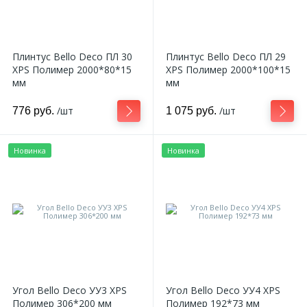
270
Декоративные панно
Плинтус Bello Deco ПЛ 30
Плинтус Bello Deco ПЛ 29
18
Кессоны и купола
XPS Полимер 2000*80*15
XPS Полимер 2000*100*15
мм
мм
28
/шт
/шт
776 руб.
1 075 руб.
Колонны
38
Новинка
Новинка
Консоли
23
Кронштейны
10
Ниши
12
Угол Bello Deco УУ3 XPS
Угол Bello Deco УУ4 XPS
Обрамления зеркал
Полимер 306*200 мм
Полимер 192*73 мм