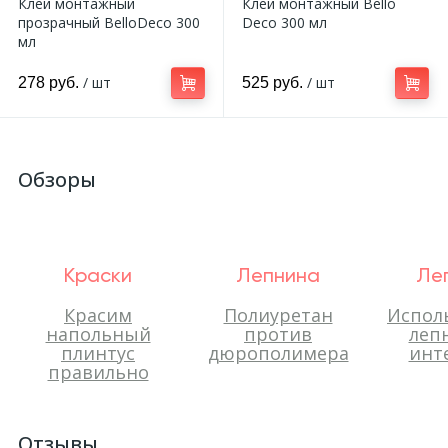
Клей монтажный
Клей монтажный Bello
прозрачный BelloDeco 300
Deco 300 мл
мл
/ шт
/ шт
278 руб.
525 руб.
Обзоры
Краски
Лепнина
Ле
Красим
Полиуретан
Испол
напольный
против
леп
плинтус
дюрополимера
инт
правильно
Отзывы