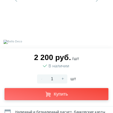
9
Доставка
Орнамент
2
Контакты
Пилястр
Блог
Полуколонна
5
2 200 руб.
Фотогалерея
Русты
/шт
В наличии
1
Видеогалерея
Сандрик
-
+
шт
117
Документы
Составные части
Купить
Сотрудничество
Наличный и безналичный расчет, банковские карты