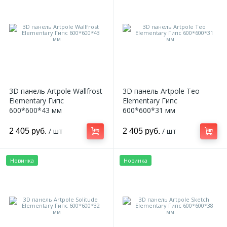
9
Доставка
Орнамент
2
Контакты
Пилястр
Блог
Полуколонна
3D панель Artpole Wallfrost
3D панель Artpole Teo
Elementary Гипс
Elementary Гипс
5
600*600*43 мм
600*600*31 мм
Фотогалерея
Русты
/ шт
/ шт
2 405 руб.
2 405 руб.
1
Видеогалерея
Сандрик
Новинка
Новинка
117
Документы
Составные части
Сотрудничество