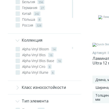
Бельгия
556
Германия
27
Китай
242
Польша
8
Россия
328
Узбекистан
48
Франция
50
Коллекция
Швеция
10
Alpha Vinyl Bloom
14
Артикул:
Alpha Vinyl Blos
16
Ламинат 
Alpha Vinyl Blos Base
16
Ultra 12
Alpha Vinyl Ciro
6
лакиро
Alpha Vinyl Illume
6
Alpha Vinyl Oro
6
Длина, 
Alpha Vinyl Oro Base
6
Класс износостойкости
Ширина
Ambient Glue Plus
3
Толщин
Aqua Classic
28
мм
Тип элемента
Aqua Large
2
Atmosphere
10