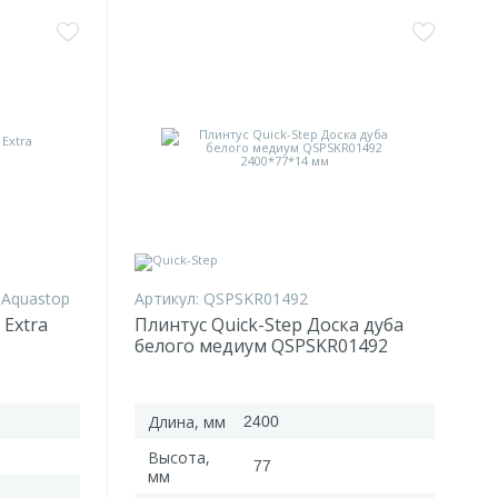
a Aquastop
Артикул:
QSPSKR01492
 Extra
Плинтус Quick-Step Доска дуба
белого медиум QSPSKR01492
2400*77*14 мм
Длина, мм
2400
Высота,
77
мм