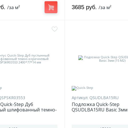
уб.
3685 руб.
/за м²
/за м²
QSPSKR03553
Артикул:
QSUDLBA15RU
Quick-Step Дуб
Подложка Quick-Step
ый шлифованный темно-
QSUDLBA15RU Basic 3мм 
вый QSPSKR03553
*14 мм