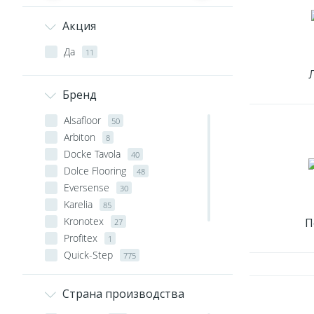
Акция
Да
11
Бренд
Alsafloor
50
Arbiton
8
Docke Tavola
40
Dolce Flooring
48
Eversense
30
Karelia
85
Kronotex
П
27
Profitex
1
Quick-Step
775
Solid
1
Vinilam
167
Страна производства
Vinilpol
43