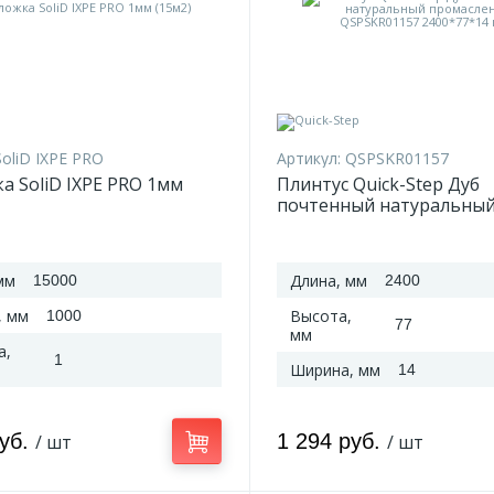
SoliD IXPE PRO
Артикул:
QSPSKR01157
а SoliD IXPE PRO 1мм
Плинтус Quick-Step Дуб
почтенный натуральны
промасленный QSPSKR0
2400*77*14 мм
мм
Длина, мм
15000
2400
, мм
Высота,
1000
77
мм
а,
1
Ширина, мм
14
руб.
1 294 руб.
/ шт
/ шт