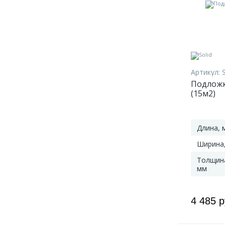
Vinyl Flex Fuse
9
Vinyl Flex Liv
9
Vinyl Flex Pristine
7
Volcano
6
Бормио
10
Капри
10
Артикул:
Портофино
10
Подложк
Сан-Ремо
10
(15м2)
Длина, 
Ширина
Толщин
мм
4 485 