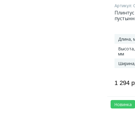
Pietra
8
Артикул:
Polar
3
Плинтус 
Solid Medium
5
пустынн
Solid Plus
19
QSPSKR0
Spice
7
Super Matte
12
Длина, 
Super Solid
19
Высота,
Tetro
8
мм
Time
5
Ширина
Urban Soul
9
Vinilam Click
12
Vinilam Cork
12
1 294 
Vinilam Cork Premium
12
Vinilam Glue
12
Vinilam Glue Luxury
12
Новинка
VinilPol Glue
12
VinilPol Herringbon
7
VinilPol SPC Click
17
Vinyl Flex Blush
7