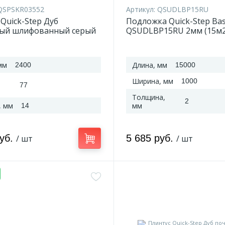
QSPSKR03552
Артикул:
QSUDLBP15RU
Quick-Step Дуб
Подложка Quick-Step Basi
ый шлифованный серый
QSUDLBP15RU 2мм (15м2
3552 2400*77*14 мм
мм
Длина, мм
2400
15000
Ширина, мм
1000
77
Толщина,
2
, мм
мм
14
руб.
5 685 руб.
/ шт
/ шт