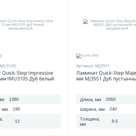
IMU3105
Артикул:
MJ3551
Quick-Step Impressive
Ламинат Quick-Step Majes
 мм IMU3105 Дуб белый
мм MJ3551 Дуб пустынн
ванный
теплый натуральный
мм
Длина, мм
1380
2050
, мм
Ширина, мм
190
240
а,
Толщина,
12
9,5
мм