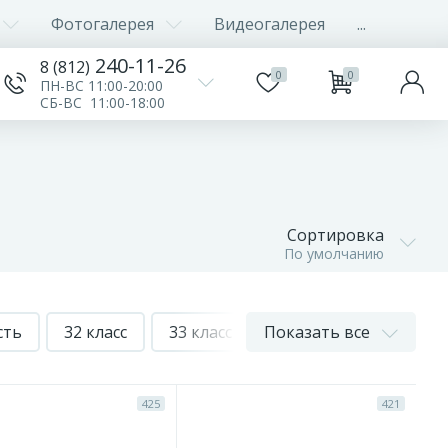
Фотогалерея
Видеогалерея
...
240-11-26
8 (812)
0
0
ПН-ВС 11:00-20:00
СБ-ВС 11:00-18:00
Сортировка
По умолчанию
сть
32 класс
33 класс
Показать все
42 класс
43 класс
425
421