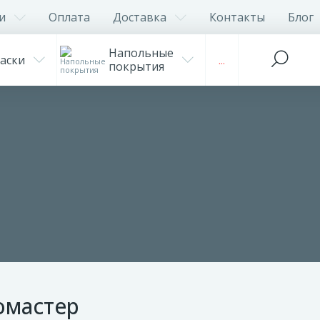
и
Оплата
Доставка
Контакты
Блог
Напольные
аски
...
покрытия
омастер