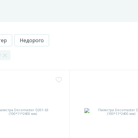
тер
Недорого
r