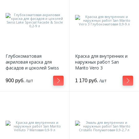
270
Декоративные панно
18
Кессоны и купола
28
Колонны
Глубокоматовая
Краска для внутренних и
акриловая краска для
наружных работ San
фасадов и цоколей Swiss
Marito Vero 3
38
Консоли
Lake Special Faсade & Socle
Глубокоматовая 0,9-9 л
0,2-9 л
/шт
/шт
900 руб.
1 170 руб.
23
Кронштейны
10
Ниши
12
Обрамления зеркал