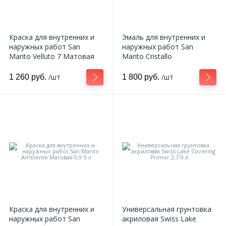
324
Орнаменты
Краска для внутренних и
Эмаль для внутренних и
наружных работ San
наружных работ San
Орнаменты цветные
Marito Velluto 7 Матовая
Marito Cristallo
0,9-9 л
Полуматовая 0,9-2,7 л
/шт
/шт
1 260 руб.
1 800 руб.
43
Пилястры
18
Постаменты
263
Розетки
Розетки цветные
Краска для внутренних и
Универсальная грунтовка
3
Сандрики
наружных работ San
акриловая Swiss Lake