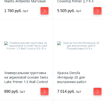
Marito Ambiente Матовая
Covering Primer 2,7-9 л
0,9-9 л
18
/шт
/шт
1 760 руб.
5 505 руб.
Светильники и полки
479
Составные элементы
300
Угловые элементы
39
Уголки
260
Универсальная грунтовка
Краска Derufa
Карнизы цветные
на акриловой основе Swiss
Интерьер-20 для
Lake Primer 1:3 Wall Control
внутренних работ
0,9-10 л
Полуматовая 0,9-9 л
534
Молдинги цветные
/шт
/шт
890 руб.
7 014 руб.
374
Плинтусы цветные