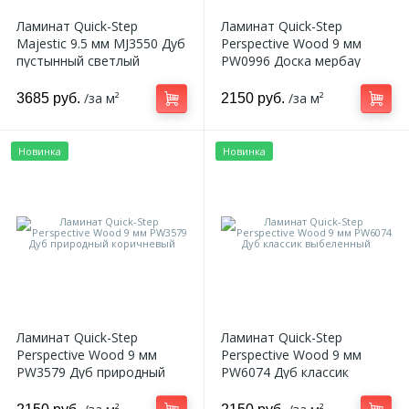
270
Ламинат Quick-Step
Ламинат Quick-Step
Декоративные панно
Majestic 9.5 мм MJ3550 Дуб
Perspective Wood 9 мм
пустынный светлый
PW0996 Доска мербау
натуральный
18
Кессоны и купола
/за м²
/за м²
3685 руб.
2150 руб.
28
Колонны
Новинка
Новинка
38
Консоли
23
Кронштейны
10
Ниши
Ламинат Quick-Step
Ламинат Quick-Step
Perspective Wood 9 мм
Perspective Wood 9 мм
PW3579 Дуб природный
PW6074 Дуб классик
12
Обрамления зеркал
коричневый
выбеленный