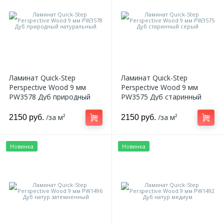
18
Светильники и полки
479
Составные элементы
Ламинат Quick-Step
Ламинат Quick-Step
300
Perspective Wood 9 мм
Perspective Wood 9 мм
Угловые элементы
PW3578 Дуб природный
PW3575 Дуб старинный
натуральный
серый
/за м²
/за м²
39
2150 руб.
2150 руб.
Уголки
Новинка
Новинка
260
Карнизы цветные
534
Молдинги цветные
374
Плинтусы цветные