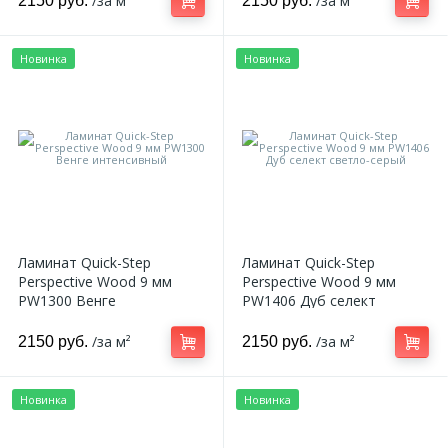
/за м²
/за м²
2150 руб.
2150 руб.
324
Орнаменты
Новинка
Новинка
Орнаменты цветные
43
Пилястры
18
Постаменты
Ламинат Quick-Step
Ламинат Quick-Step
Perspective Wood 9 мм
Perspective Wood 9 мм
263
PW1300 Венге
PW1406 Дуб селект
Розетки
интенсивный
светло-серый
/за м²
/за м²
2150 руб.
2150 руб.
Розетки цветные
Новинка
Новинка
3
Сандрики