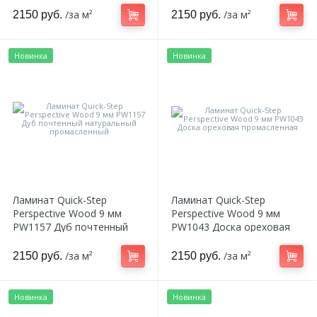
лакированная
/за м²
/за м²
2150 руб.
2150 руб.
Новинка
Новинка
Ламинат Quick-Step
Ламинат Quick-Step
Perspective Wood 9 мм
Perspective Wood 9 мм
PW1157 Дуб почтенный
PW1043 Доска ореховая
натуральный
промасленная
промасленный
/за м²
/за м²
2150 руб.
2150 руб.
Новинка
Новинка