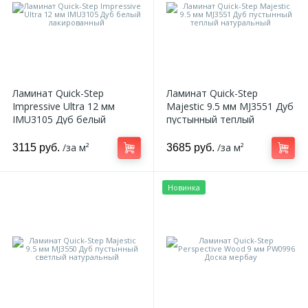
13
9
Доставка
Обрамление арок
Орнамент
26
2
Контакты
Полуколонны
Пилястр
Ламинат Quick-Step
Ламинат Quick-Step
12
Impressive Ultra 12 мм
Majestic 9.5 мм MJ3551 Дуб
Блог
Архитравы
Полуколонна
IMU3105 Дуб белый
пустынный теплый
лакированный
натуральный
286
5
/за м²
/за м²
3115 руб.
3685 руб.
Фотогалерея
Багеты цветные
Русты
Новинка
13
1
Видеогалерея
Декоративные камины
Сандрик
531
117
Документы
Декоративные панели
Составные части
211
Сотрудничество
Декоративные панели цветные