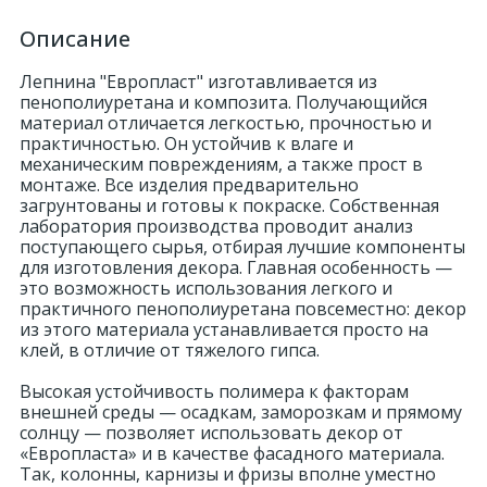
Описание
324
Орнаменты
Лепнина "Европласт" изготавливается из
пенополиуретана и композита. Получающийся
Орнаменты цветные
материал отличается легкостью, прочностью и
практичностью. Он устойчив к влаге и
механическим повреждениям, а также прост в
43
монтаже. Все изделия предварительно
Пилястры
загрунтованы и готовы к покраске. Собственная
лаборатория производства проводит анализ
поступающего сырья, отбирая лучшие компоненты
18
Постаменты
для изготовления декора. Главная особенность —
это возможность использования легкого и
практичного пенополиуретана повсеместно: декор
263
Розетки
из этого материала устанавливается просто на
клей, в отличие от тяжелого гипса.
Высокая устойчивость полимера к факторам
Розетки цветные
внешней среды — осадкам, заморозкам и прямому
солнцу — позволяет использовать декор от
«Европласта» и в качестве фасадного материала.
3
Сандрики
Так, колонны, карнизы и фризы вполне уместно