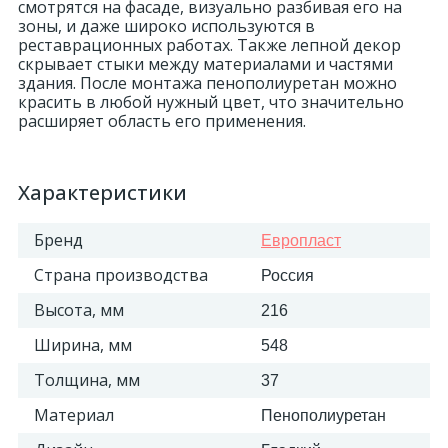
смотрятся на фасаде, визуально разбивая его на
зоны, и даже широко используются в
18
реставрационных работах. Также лепной декор
Светильники и полки
скрывает стыки между материалами и частями
здания. После монтажа пенополиуретан можно
красить в любой нужный цвет, что значительно
479
Составные элементы
расширяет область его применения.
300
Угловые элементы
Характеристики
39
Бренд
Европласт
Уголки
Страна производства
Россия
260
Карнизы цветные
Высота, мм
216
Ширина, мм
548
534
Молдинги цветные
Толщина, мм
37
Материал
Пенополиуретан
374
Плинтусы цветные