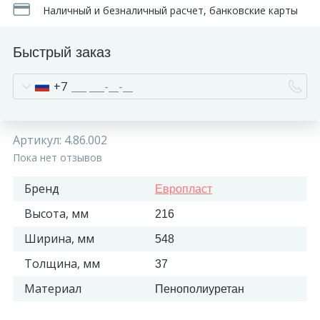
Наличный и безналичный расчет, банковские карты
270
Декоративные панно
Быстрый заказ
18
Кессоны и купола
+7
28
Колонны
Артикул:
4.86.002
Пока нет отзывов
38
Консоли
Бренд
Европласт
23
Кронштейны
Высота, мм
216
Ширина, мм
548
10
Ниши
Толщина, мм
37
Материал
Пенополиуретан
12
Обрамления зеркал