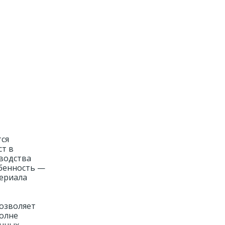
тся
ст в
зводства
обенность —
териала
озволяет
полне