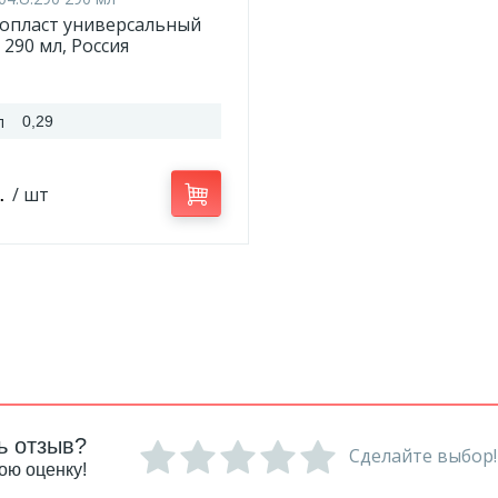
ропласт универсальный
 290 мл, Россия
л
0,29
б.
/ шт
ь отзыв?
Сделайте выбор!
ою оценку!