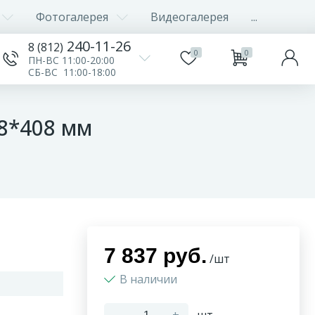
Фотогалерея
Видеогалерея
...
240-11-26
8 (812)
0
0
ПН-ВС 11:00-20:00
СБ-ВС 11:00-18:00
8*408 мм
7 837 руб.
/шт
В наличии