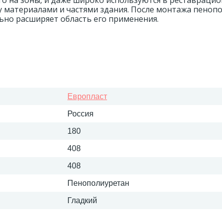
его на зоны, и даже широко используются в реставраци
у материалами и частями здания. После монтажа пеноп
ьно расширяет область его применения.
Европласт
Россия
180
408
408
Пенополиуретан
Гладкий