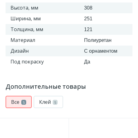
Высота, мм
308
18
Светильники и полки
Ширина, мм
251
Толщина, мм
121
479
Составные элементы
Материал
Полиуретан
Дизайн
С орнаментом
300
Угловые элементы
Под покраску
Да
39
Уголки
Дополнительные товары
260
Карнизы цветные
Все
Клей
5
5
534
Молдинги цветные
374
Плинтусы цветные