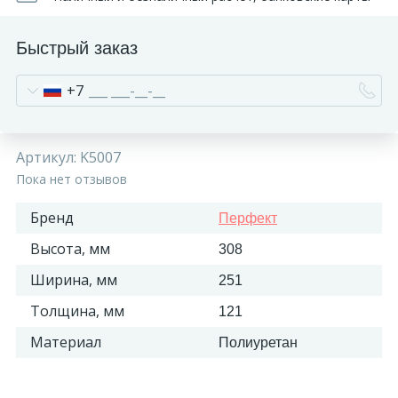
270
Декоративные панно
Быстрый заказ
18
Кессоны и купола
+7
28
Колонны
Артикул:
K5007
Пока нет отзывов
38
Консоли
Бренд
Перфект
Высота, мм
308
23
Кронштейны
Ширина, мм
251
Толщина, мм
10
121
Ниши
Материал
Полиуретан
12
Обрамления зеркал