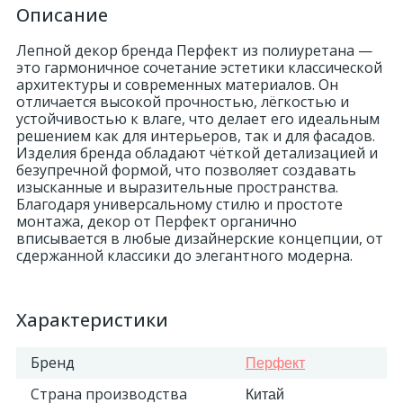
Описание
324
Орнаменты
Лепной декор бренда Перфект из полиуретана —
это гармоничное сочетание эстетики классической
архитектуры и современных материалов. Он
Орнаменты цветные
отличается высокой прочностью, лёгкостью и
устойчивостью к влаге, что делает его идеальным
решением как для интерьеров, так и для фасадов.
43
Изделия бренда обладают чёткой детализацией и
Пилястры
безупречной формой, что позволяет создавать
изысканные и выразительные пространства.
Благодаря универсальному стилю и простоте
18
Постаменты
монтажа, декор от Перфект органично
вписывается в любые дизайнерские концепции, от
сдержанной классики до элегантного модерна.
263
Розетки
Характеристики
Розетки цветные
Бренд
Перфект
3
Сандрики
Страна производства
Китай