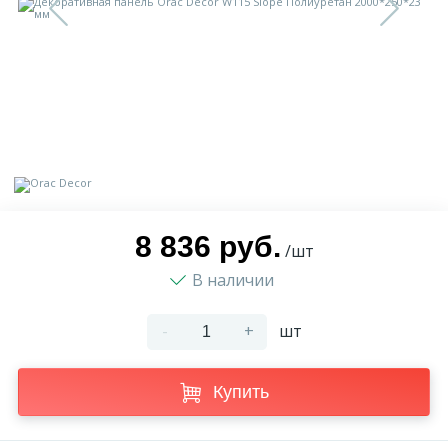
9
Доставка
Орнамент
2
Контакты
Пилястр
Блог
Полуколонна
5
Фотогалерея
Русты
8 836 руб.
/шт
В наличии
1
Видеогалерея
Сандрик
-
+
шт
117
Документы
Составные части
Купить
Сотрудничество