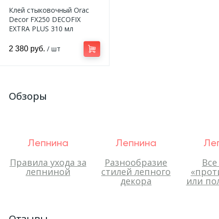
Клей стыковочный Orac
Decor FX250 DECOFIX
EXTRA PLUS 310 мл
/ шт
2 380 руб.
Обзоры
Лепнина
Лепнина
Ле
Правила ухода за
Разнообразие
Все
лепниной
стилей лепного
«прот
декора
или по
Отзывы