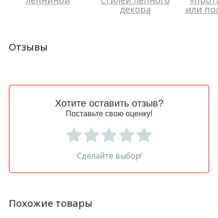
лепниной
стилей лепного
«прот
декора
или по
Отзывы
Хотите оставить отзыв?
Поставьте свою оценку!
Сделайте выбор!
Похожие товары