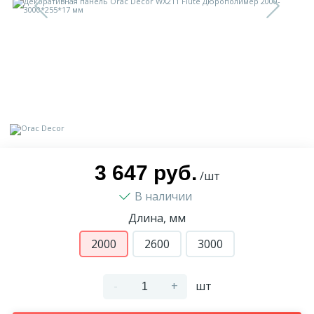
9
Доставка
Орнамент
2
Контакты
Пилястр
Блог
Полуколонна
5
Фотогалерея
Русты
3 647 руб.
/шт
В наличии
1
Видеогалерея
Сандрик
Длина, мм
117
2000
2600
3000
Документы
Составные части
-
+
шт
Сотрудничество