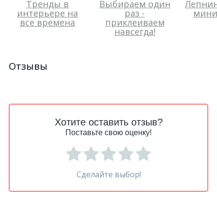
Тренды в
Выбираем один
Лепнин
интерьере на
раз -
мини
все времена
приклеиваем
навсегда!
Отзывы
Хотите оставить отзыв?
Поставьте свою оценку!
Сделайте выбор!