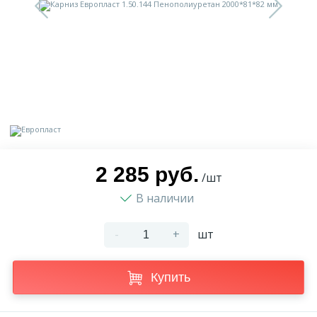
9
Доставка
Орнамент
2
Контакты
Пилястр
Блог
Полуколонна
5
Фотогалерея
Русты
2 285 руб.
/шт
В наличии
1
Видеогалерея
Сандрик
-
+
шт
117
Документы
Составные части
Купить
Сотрудничество