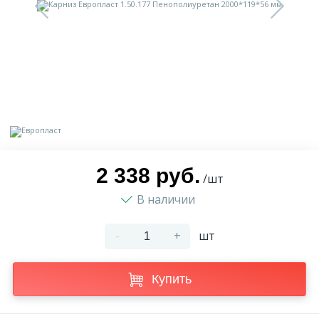
9
Доставка
Орнамент
2
Контакты
Пилястр
Блог
Полуколонна
5
Фотогалерея
Русты
2 338 руб.
/шт
В наличии
1
Видеогалерея
Сандрик
-
+
шт
117
Документы
Составные части
Купить
Сотрудничество