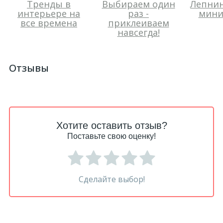
Тренды в
Выбираем один
Лепнин
интерьере на
раз -
мини
все времена
приклеиваем
навсегда!
Отзывы
Хотите оставить отзыв?
Поставьте свою оценку!
Сделайте выбор!