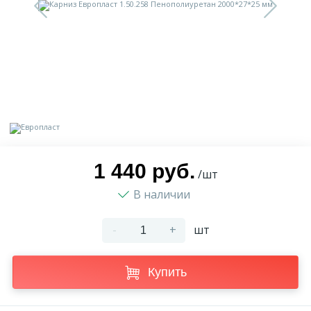
9
Доставка
Орнамент
2
Контакты
Пилястр
Блог
Полуколонна
5
Фотогалерея
Русты
1 440 руб.
/шт
В наличии
1
Видеогалерея
Сандрик
-
+
шт
117
Документы
Составные части
Купить
Сотрудничество