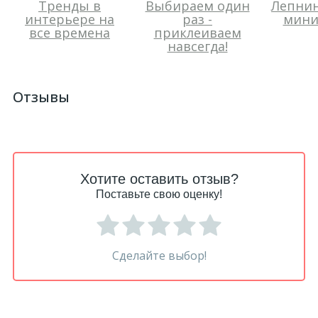
Тренды в
Выбираем один
Лепнин
интерьере на
раз -
мини
все времена
приклеиваем
навсегда!
Отзывы
Хотите оставить отзыв?
Поставьте свою оценку!
Сделайте выбор!