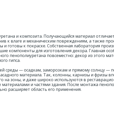
уретана и композита. Получающийся материал отличае
ив к влаге и механическим повреждениям, а также про
ы и готовы к покраске. Собственная лаборатория прои
шие компоненты для изготовления декора. Главная ос
ного пенополиуретана повсеместно: декор из этого ма
ого гипса.
ей среды — осадкам, заморозкам и прямому солнцу — п
фасадного материала. Так, колонны, карнизы и фризы в
его на зоны, и даже широко используются в реставраци
у материалами и частями здания. После монтажа пеноп
ьно расширяет область его применения.