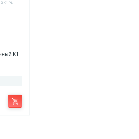
чный К1