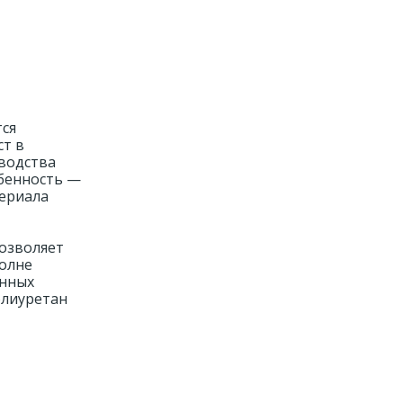
тся
ст в
зводства
обенность —
териала
озволяет
полне
онных
олиуретан