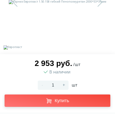
9
Доставка
Орнамент
2
Контакты
Пилястр
Блог
Полуколонна
5
Фотогалерея
Русты
2 953 руб.
/шт
В наличии
1
Видеогалерея
Сандрик
-
+
шт
117
Документы
Составные части
Купить
Сотрудничество