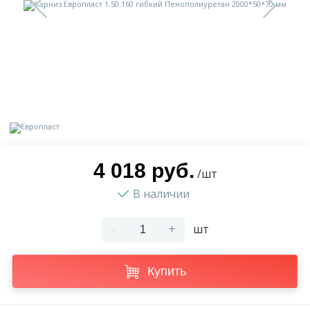
9
Доставка
Орнамент
2
Контакты
Пилястр
Блог
Полуколонна
5
Фотогалерея
Русты
4 018 руб.
/шт
В наличии
1
Видеогалерея
Сандрик
-
+
шт
117
Документы
Составные части
Купить
Сотрудничество