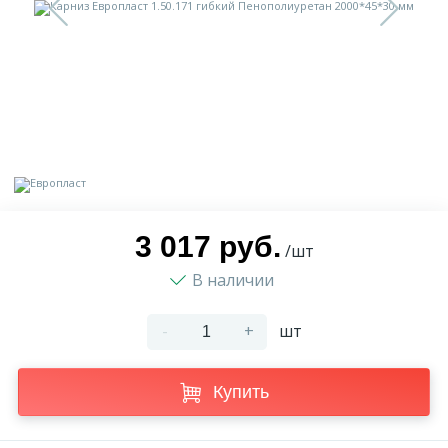
9
Доставка
Орнамент
2
Контакты
Пилястр
Блог
Полуколонна
5
Фотогалерея
Русты
3 017 руб.
/шт
В наличии
1
Видеогалерея
Сандрик
-
+
шт
117
Документы
Составные части
Купить
Сотрудничество