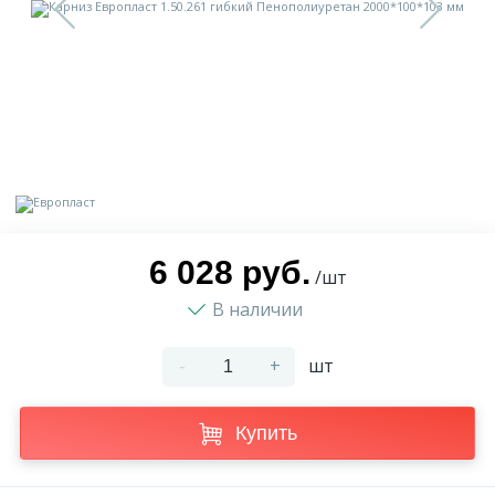
9
Доставка
Орнамент
2
Контакты
Пилястр
Блог
Полуколонна
5
Фотогалерея
Русты
6 028 руб.
/шт
В наличии
1
Видеогалерея
Сандрик
-
+
шт
117
Документы
Составные части
Купить
Сотрудничество