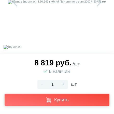
9
Доставка
Орнамент
2
Контакты
Пилястр
Блог
Полуколонна
5
Фотогалерея
Русты
8 819 руб.
/шт
В наличии
1
Видеогалерея
Сандрик
-
+
шт
117
Документы
Составные части
Купить
Сотрудничество