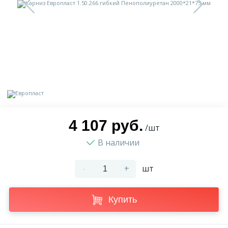
9
Доставка
Орнамент
2
Контакты
Пилястр
Блог
Полуколонна
5
Фотогалерея
Русты
4 107 руб.
/шт
В наличии
1
Видеогалерея
Сандрик
-
+
шт
117
Документы
Составные части
Купить
Сотрудничество