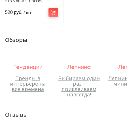
E13.S.60 мл, Россия
/ шт
520 руб.
Обзоры
Тенденции
Лепнина
Ле
Тренды в
Выбираем один
Лепнин
интерьере на
раз -
мини
все времена
приклеиваем
навсегда!
Отзывы