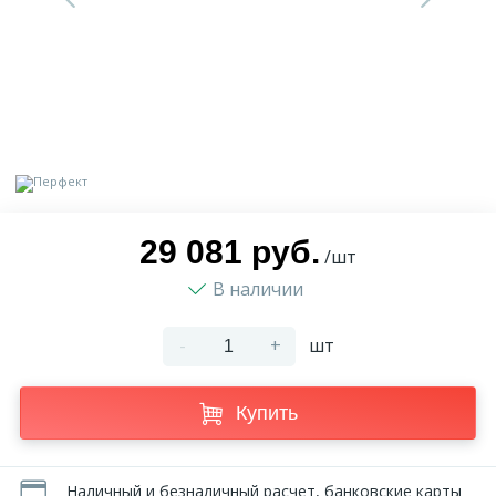
9
Доставка
Орнамент
2
Контакты
Пилястр
Блог
Полуколонна
5
29 081 руб.
Фотогалерея
Русты
/шт
В наличии
1
Видеогалерея
Сандрик
-
+
шт
117
Документы
Составные части
Купить
Сотрудничество
Наличный и безналичный расчет, банковские карты