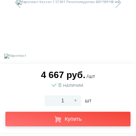
9
Доставка
Орнамент
2
Контакты
Пилястр
Блог
Полуколонна
5
Фотогалерея
Русты
4 667 руб.
/шт
В наличии
1
Видеогалерея
Сандрик
-
+
шт
117
Документы
Составные части
Купить
Сотрудничество