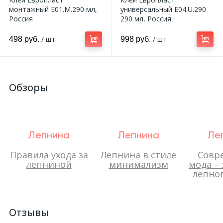
монтажный E01.M.290 мл,
универсальный E04.U.290
Россия
290 мл, Россия
/ шт
/ шт
498 руб.
998 руб.
Обзоры
Лепнина
Лепнина
Ле
Правила ухода за
Лепнина в стиле
Совр
лепниной
минимализм
мода –
лепног
Отзывы