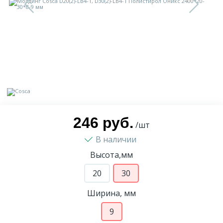
9
Доставка
Орнамент
2
Контакты
Пилястр
Блог
Полуколонна
5
Фотогалерея
Русты
246 руб.
/шт
В наличии
1
Видеогалерея
Сандрик
Высота,мм
117
20
30
Документы
Составные части
Ширина, мм
Сотрудничество
9