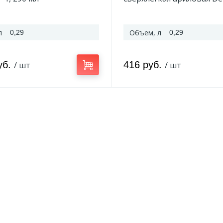
Dizayn FT-1, 290 мл
л
Объем, л
0,29
0,29
уб.
416 руб.
/ шт
/ шт