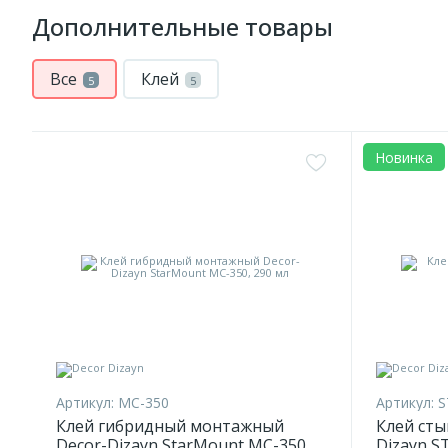
Дополнительные товары
Все
Клей
5
5
Новинка
Артикул:
MC-350
Артикул:
S
Клей гибридный монтажный
Клей сты
Decor-Dizayn StarMount MC-350,
Dizayn ST