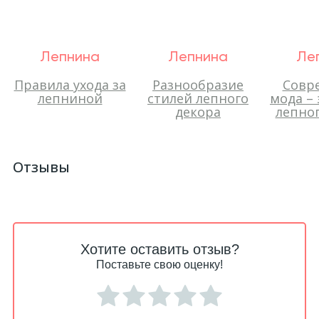
Лепнина
Лепнина
Ле
Правила ухода за
Разнообразие
Совр
лепниной
стилей лепного
мода –
декора
лепног
Отзывы
Хотите оставить отзыв?
Поставьте свою оценку!