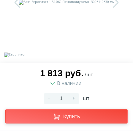
9
Доставка
Орнамент
2
Контакты
Пилястр
Блог
Полуколонна
5
Фотогалерея
Русты
1 813 руб.
/шт
В наличии
1
Видеогалерея
Сандрик
-
+
шт
117
Документы
Составные части
Купить
Сотрудничество