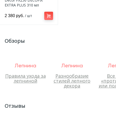
Decor FX250 DECOFIX
EXTRA PLUS 310 мл
/ шт
2 380 руб.
Обзоры
Лепнина
Лепнина
Ле
Правила ухода за
Разнообразие
Все
лепниной
стилей лепного
«прот
декора
или по
Отзывы