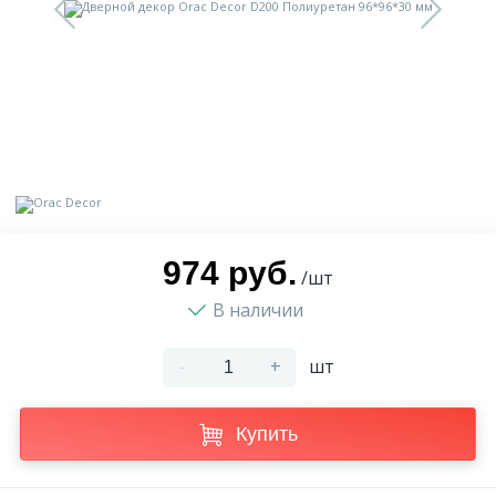
9
Доставка
Орнамент
2
Контакты
Пилястр
Блог
Полуколонна
5
Фотогалерея
Русты
974 руб.
/шт
В наличии
1
Видеогалерея
Сандрик
-
+
шт
117
Документы
Составные части
Купить
Сотрудничество