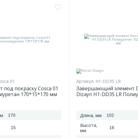
osca 01
Артикул:
H1-DD35 LR
 под покраску Cosca 01
Завершающий элемент D
иуретан 170*15*170 мм
Dizayn H1-DD35 LR Поли
102*46*16 мм
мм
Длина, мм
170
102
Высота,
15
16
мм