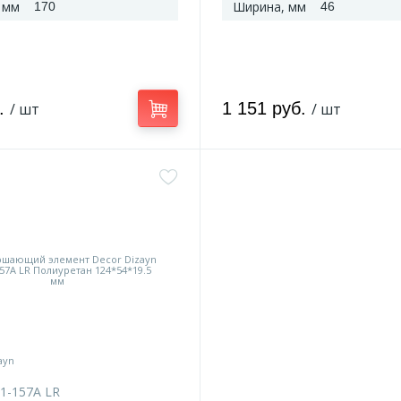
 мм
Ширина, мм
170
46
б.
1 151 руб.
/ шт
/ шт
1-157A LR